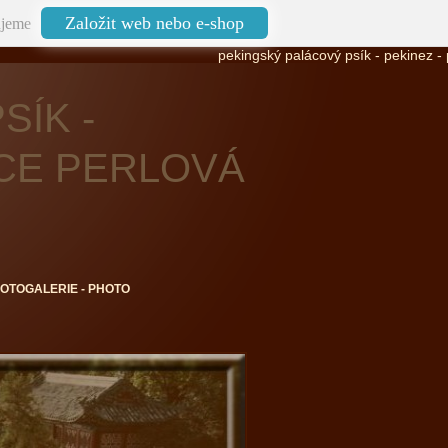
Založit web nebo e-shop
jeme
pekingský palácový psík - pekinez - pekinges
SÍK -
ICE PERLOVÁ
FOTOGALERIE - PHOTO