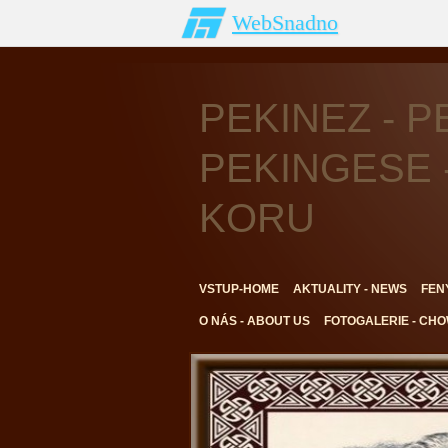
WebSnadno
PEKINEZ - P
PEKINGESE 
KORU
VSTUP-HOME
AKTUALITY - NEWS
FEN
O NÁS - ABOUT US
FOTOGALERIE - CH