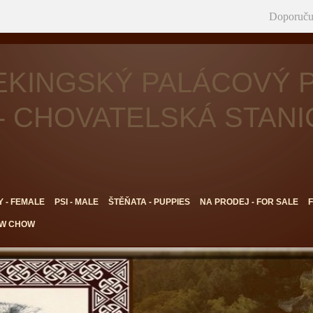
Doporuču
EKINGSKÝ PALÁCOVÝ P
- CHOVATELSKÁ STAN
Y - FEMALE
PSI - MALE
ŠTĚŇATA - PUPPIES
NA PRODEJ - FOR SALE
OW CHOW