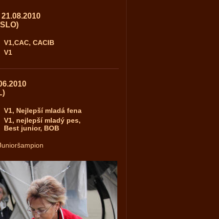
 21.08.2010
(SLO)
V1,CAC, CACIB
V1
06.2010
L)
V1, Nejlepší mladá fena
V1, nejlepší mladý pes,
Best junior, BOB
ý Junioršampion