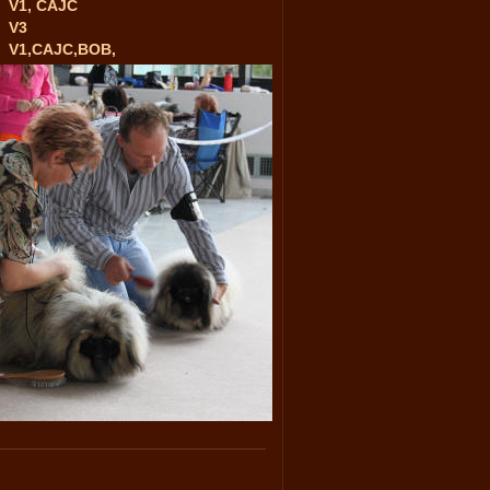
V1, CAJC
V3
V1,CAJC,BOB,