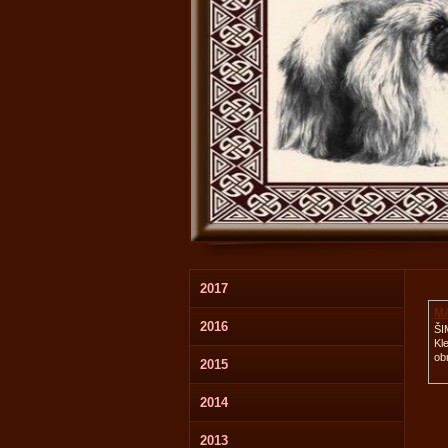
2017
M
2016
T
ŠI
Kl
ob
2015
2014
2013