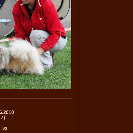
6.2010
CZ)
V2