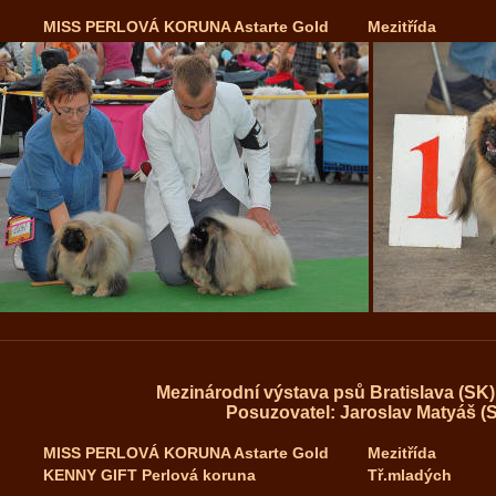
MISS PERLOVÁ KORUNA Astarte Gold
Mezitřída
Mezinárodní výstava psů Bratislava (SK)
Posuzovatel: Jaroslav Matyáš (
MISS PERLOVÁ KORUNA Astarte Gold
Mezitřída
KENNY GIFT Perlová koruna
Tř.mladých